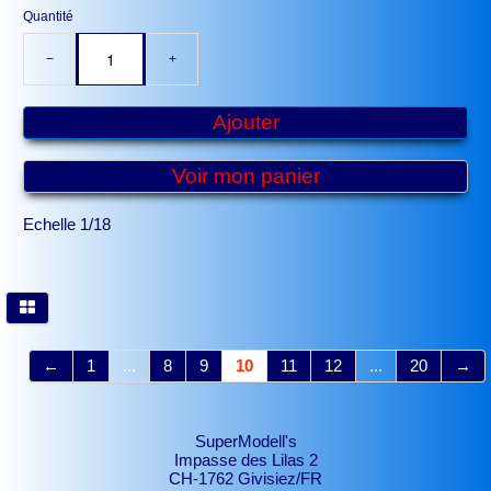
Quantité
−
+
Ajouter
Voir mon panier
Echelle 1/18
←
1
...
8
9
10
11
12
...
20
→
SuperModell's
Impasse des Lilas 2
CH-1762 Givisiez/FR