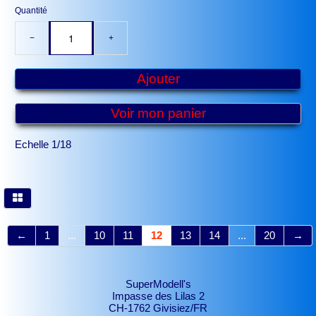
Quantité
−
+
Ajouter
Voir mon panier
Echelle 1/18
←
1
...
10
11
12
13
14
...
20
→
SuperModell's
Impasse des Lilas 2
CH-1762 Givisiez/FR