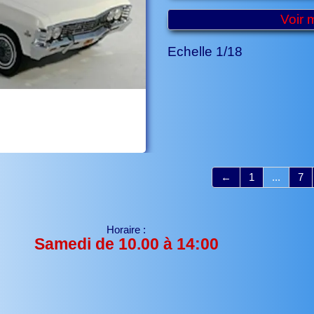
Voir 
Echelle 1/18
←
1
...
7
Horaire :
Samedi de 10.00 à 14:00