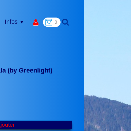
Infos
▼
0
la (by Greenlight)
jouter