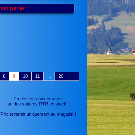
mon panier
8
9
10
11
...
20
→
Profitez des prix écrasés
sur les voitures RTR
en stock !
Prix et retrait uniquement au magasin !