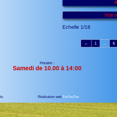
A
Voir 
Echelle 1/18
←
1
...
6
Horaire :
Samedi de 10.00 à 14:00
és.
Réalisation web
ForYouToo