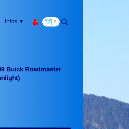
Infos
▼
0
949 Buick Roadmaster
nlight)