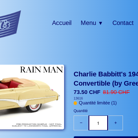
Accueil
Menu
Contact
▼
Charlie Babbitt's 1
Convertible (by Gree
73.50 CHF
81.90 CHF
13616
Quantité limitée (1)
Quantité
−
+