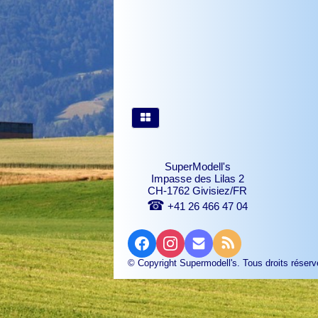
SuperModell's
Impasse des Lilas 2
CH-1762 Givisiez/FR
☎
+41 26 466 47 04
© Copyright Supermodell's. Tous droits réserv