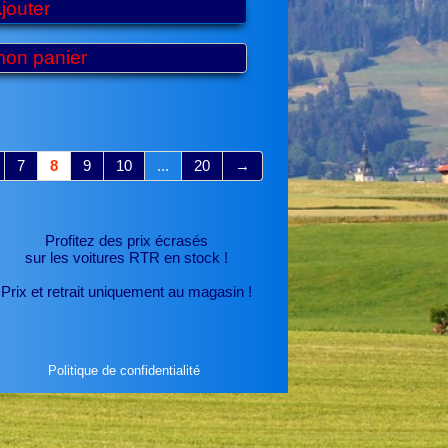
jouter
mon panier
7
8
9
10
...
20
→
Profitez des prix écrasés
sur les voitures RTR
en stock !
Prix et retrait uniquement au magasin !
Politique de confidentialité