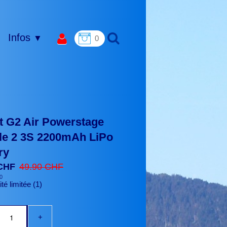
Infos
▼
0
 G2 Air Powerstage
le 2 3S 2200mAh LiPo
ry
 CHF
49.90 CHF
0
té limitée (1)
+