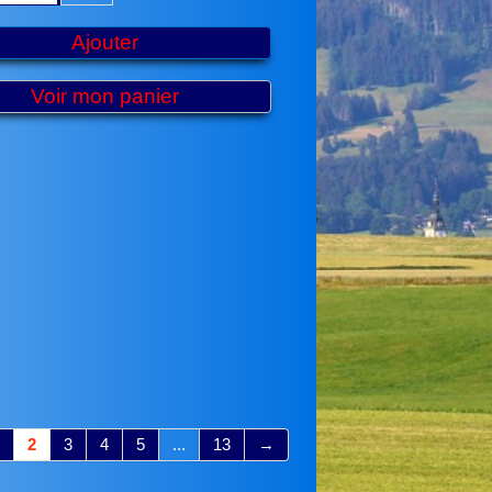
Ajouter
Voir mon panier
2
3
4
5
...
13
→