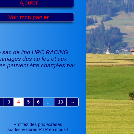
Ajouter
Voir mon panier
Ce sac de lipo HRC RACING
dommages dus au feu et aux
ries peuvent être chargées par
3
4
5
6
...
13
→
Profitez des prix écrasés
sur les voitures RTR
en stock !