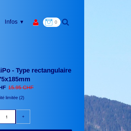
Infos
▼
0
iPo - Type rectangulaire
x75x185mm
CHF
15.95 CHF
té limitée (2)
+