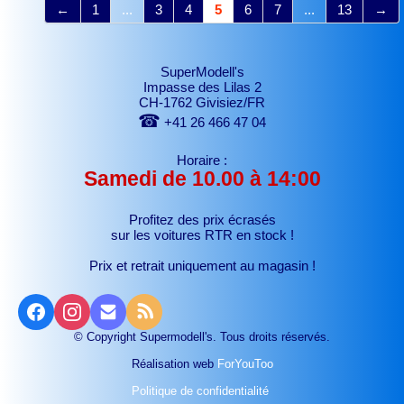
←
1
...
3
4
5
6
7
...
13
→
SuperModell's
Impasse des Lilas 2
CH-1762 Givisiez/FR
☎
+41 26 466 47 04
Horaire :
Samedi de 10.00 à 14:00
Profitez des prix écrasés
sur les voitures RTR
en stock !
Prix et retrait uniquement au magasin !
© Copyright Supermodell's. Tous droits réservés.
Réalisation web
ForYouToo
Politique de confidentialité