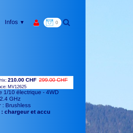
Infos
▼
0
210.00 CHF
299.00 CHF
rix:
nce:
MV12625
e 1/10 électrique - 4WD
 2.4 GHz
 : Brushless
 : chargeur et accu