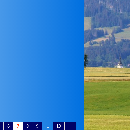
6
7
8
9
...
19
→