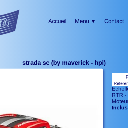
Accueil
Menu
Contact
▼
strada sc (by maverick - hpi)
P
Référe
Echell
RTR -
Moteur
Inclus