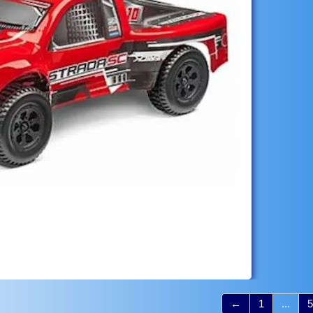
←
1
...
5