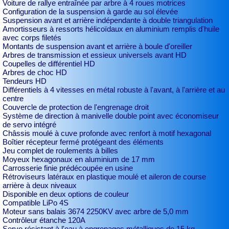
Voiture de rallye entraînée par arbre à 4 roues motrices
Configuration de la suspension à garde au sol élevée
Suspension avant et arrière indépendante à double triangulation
Amortisseurs à ressorts hélicoïdaux en aluminium remplis d'huile
avec corps filetés
Montants de suspension avant et arrière à boule d'oreiller
Arbres de transmission et essieux universels avant HD
Coupelles de différentiel HD
Arbres de choc HD
Tendeurs HD
Différentiels à 4 vitesses en métal robuste à l'avant, à l'arrière et au
centre
Couvercle de protection de l'engrenage droit
Système de direction à manivelle double point avec économiseur
de servo intégré
Châssis moulé à cuve profonde avec renfort à motif hexagonal
Boîtier récepteur fermé protégeant des éléments
Jeu complet de roulements à billes
Moyeux hexagonaux en aluminium de 17 mm
Carrosserie finie prédécoupée en usine
Rétroviseurs latéraux en plastique moulé et aileron de course
arrière à deux niveaux
Disponible en deux options de couleur
Compatible LiPo 4S
Moteur sans balais 3674 2250KV avec arbre de 5,0 mm
Contrôleur étanche 120A
Servo résistant à l'eau à engrenages métalliques de 15 kg