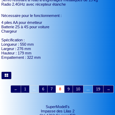
Radio 2.4GHz avec récepteur étanche
Nécessaire pour le fonctionnement :
4 piles AA pour émetteur
Batterie 2S à 4S pour voiture
Chargeur
Spécification :
Longueur : 550 mm
Largeur : 276 mm
Hauteur : 179 mm
Empattement : 322 mm
←
1
...
6
7
8
9
10
...
19
→
SuperModell's
Impasse des Lilas 2