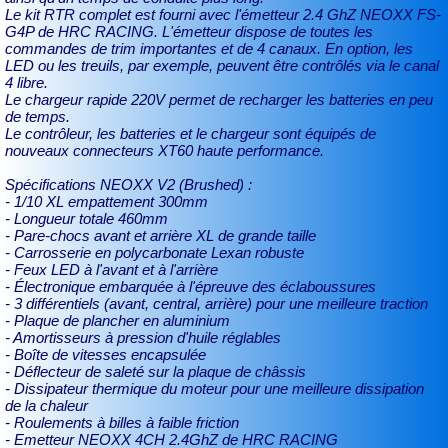
Le kit RTR complet est fourni avec l'émetteur 2.4 GhZ NEOXX FS-
G4P de HRC RACING. L'émetteur dispose de toutes les
commandes de trim importantes et de 4 canaux. En option, les
LED ou les treuils, par exemple, peuvent être contrôlés via le canal
4 libre.
Le chargeur rapide 220V permet de recharger les batteries en peu
de temps.
Le contrôleur, les batteries et le chargeur sont équipés de
nouveaux connecteurs XT60 haute performance.
Spécifications NEOXX V2 (Brushed) :
- 1/10 XL empattement 300mm
- Longueur totale 460mm
- Pare-chocs avant et arrière XL de grande taille
- Carrosserie en polycarbonate Lexan robuste
- Feux LED à l'avant et à l'arrière
- Électronique embarquée à l'épreuve des éclaboussures
- 3 différentiels (avant, central, arrière) pour une meilleure traction
- Plaque de plancher en aluminium
- Amortisseurs à pression d'huile réglables
- Boîte de vitesses encapsulée
- Déflecteur de saleté sur la plaque de châssis
- Dissipateur thermique du moteur pour une meilleure dissipation
de la chaleur
- Roulements à billes à faible friction
- Emetteur NEOXX 4CH 2.4GhZ de HRC RACING