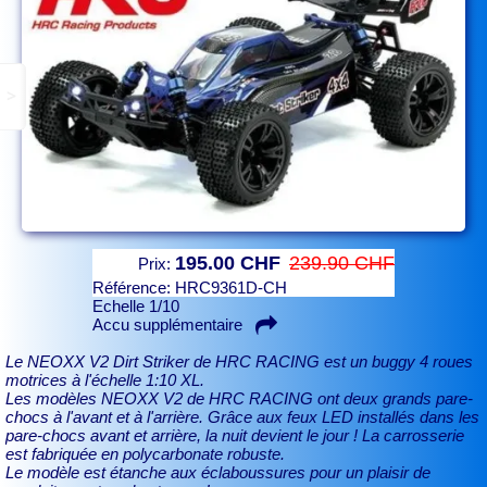
>
195.00 CHF
239.90 CHF
Prix:
Référence:
HRC9361D-CH
Echelle 1/10
Accu supplémentaire
Le NEOXX V2 Dirt Striker de HRC RACING est un buggy 4 roues
motrices à l'échelle 1:10 XL.
Les modèles NEOXX V2 de HRC RACING ont deux grands pare-
chocs à l'avant et à l'arrière. Grâce aux feux LED installés dans les
pare-chocs avant et arrière, la nuit devient le jour ! La carrosserie
est fabriquée en polycarbonate robuste.
Le modèle est étanche aux éclaboussures pour un plaisir de