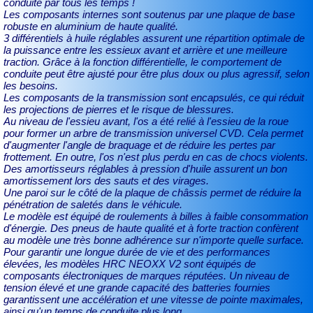
conduite par tous les temps !
Les composants internes sont soutenus par une plaque de base
robuste en aluminium de haute qualité.
3 différentiels à huile réglables assurent une répartition optimale de
la puissance entre les essieux avant et arrière et une meilleure
traction. Grâce à la fonction différentielle, le comportement de
conduite peut être ajusté pour être plus doux ou plus agressif, selon
les besoins.
Les composants de la transmission sont encapsulés, ce qui réduit
les projections de pierres et le risque de blessures.
Au niveau de l'essieu avant, l'os a été relié à l'essieu de la roue
pour former un arbre de transmission universel CVD. Cela permet
d'augmenter l'angle de braquage et de réduire les pertes par
frottement. En outre, l'os n'est plus perdu en cas de chocs violents.
Des amortisseurs réglables à pression d'huile assurent un bon
amortissement lors des sauts et des virages.
Une paroi sur le côté de la plaque de châssis permet de réduire la
pénétration de saletés dans le véhicule.
Le modèle est équipé de roulements à billes à faible consommation
d'énergie. Des pneus de haute qualité et à forte traction confèrent
au modèle une très bonne adhérence sur n'importe quelle surface.
Pour garantir une longue durée de vie et des performances
élevées, les modèles HRC NEOXX V2 sont équipés de
composants électroniques de marques réputées. Un niveau de
tension élevé et une grande capacité des batteries fournies
garantissent une accélération et une vitesse de pointe maximales,
ainsi qu'un temps de conduite plus long.