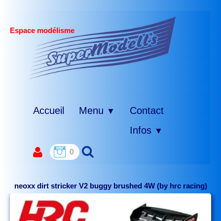
Espace modélisme
Accueil
Menu
Contact
▼
Infos
▼
0
neoxx dirt stricker V2 buggy brushed 4W (by hrc racing)