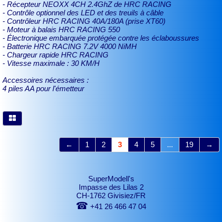
- Récepteur NEOXX 4CH 2.4GhZ de HRC RACING
- Contrôle optionnel des LED et des treuils à câble
- Contrôleur HRC RACING 40A/180A (prise XT60)
- Moteur à balais HRC RACING 550
- Électronique embarquée protégée contre les éclaboussures
- Batterie HRC RACING 7.2V 4000 NiMH
- Chargeur rapide HRC RACING
- Vitesse maximale : 30 KM/H
Accessoires nécessaires :
4 piles AA pour l'émetteur
←
1
2
3
4
5
...
19
→
SuperModell's
Impasse des Lilas 2
CH-1762 Givisiez/FR
☎
+41 26 466 47 04