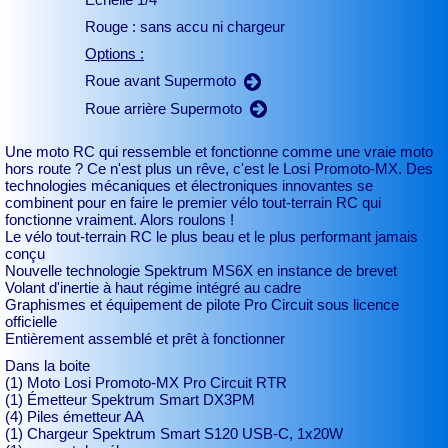
Rouge : sans accu ni chargeur
Options :
Roue avant Supermoto
Roue arrière Supermoto
Une moto RC qui ressemble et fonctionne comme une vraie moto
hors route ? Ce n'est plus un rêve, c'est le Losi Promoto-MX. Des
technologies mécaniques et électroniques innovantes se
combinent pour en faire le premier vélo tout-terrain RC qui
fonctionne vraiment. Alors roulons !
Le vélo tout-terrain RC le plus beau et le plus performant jamais
conçu
Nouvelle technologie Spektrum MS6X en instance de brevet
Volant d'inertie à haut régime intégré au cadre
Graphismes et équipement de pilote Pro Circuit sous licence
officielle
Entièrement assemblé et prêt à fonctionner
Dans la boite
(1) Moto Losi Promoto-MX Pro Circuit RTR
(1) Émetteur Spektrum Smart DX3PM
(4) Piles émetteur AA
(1) Chargeur Spektrum Smart S120 USB-C, 1x20W