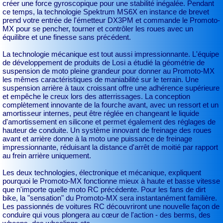
créer une force gyroscopique pour une stabilité inégalée. Pendant
ce temps, la technologie Spektrum MS6X en instance de brevet
prend votre entrée de l'émetteur DX3PM et commande le Promoto-
MX pour se pencher, tourner et contrôler les roues avec un
équilibre et une finesse sans précédent.
La technologie mécanique est tout aussi impressionnante. L'équipe
de développement de produits de Losi a étudié la géométrie de
suspension de moto pleine grandeur pour donner au Promoto-MX
les mêmes caractéristiques de maniabilité sur le terrain. Une
suspension arrière à taux croissant offre une adhérence supérieure
et empêche le creux lors des atterrissages. La conception
complètement innovante de la fourche avant, avec un ressort et un
amortisseur internes, peut être réglée en changeant le liquide
d'amortissement en silicone et permet également des réglages de
hauteur de conduite. Un système innovant de freinage des roues
avant et arrière donne à la moto une puissance de freinage
impressionnante, réduisant la distance d'arrêt de moitié par rapport
au frein arrière uniquement.
Les deux technologies, électronique et mécanique, expliquent
pourquoi le Promoto-MX fonctionne mieux à haute et basse vitesse
que n'importe quelle moto RC précédente. Pour les fans de dirt
bike, la "sensation" du Promoto-MX sera instantanément familière.
Les passionnés de voitures RC découvriront une nouvelle façon de
conduire qui vous plongera au cœur de l'action - des berms, des