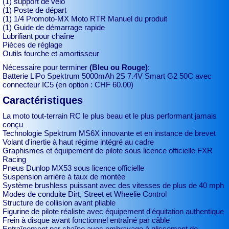
(1) support de vélo
(1) Poste de départ
(1) 1/4 Promoto-MX Moto RTR Manuel du produit
(1) Guide de démarrage rapide
Lubrifiant pour chaîne
Pièces de réglage
Outils fourche et amortisseur
Nécessaire pour terminer
(Bleu ou Rouge)
:
Batterie LiPo Spektrum 5000mAh 2S 7.4V Smart G2 50C avec
connecteur IC5 (en option : CHF 60.00)
Caractéristiques
La moto tout-terrain RC le plus beau et le plus performant jamais
conçu
Technologie Spektrum MS6X innovante et en instance de brevet
Volant d'inertie à haut régime intégré au cadre
Graphismes et équipement de pilote sous licence officielle FXR
Racing
Pneus Dunlop MX53 sous licence officielle
Suspension arrière à taux de montée
Système brushless puissant avec des vitesses de plus de 40 mph
Modes de conduite Dirt, Street et Wheelie Control
Structure de collision avant pliable
Figurine de pilote réaliste avec équipement d'équitation authentique
Frein à disque avant fonctionnel entraîné par câble
Entraînement par chaîne avec embrayage à glissement de