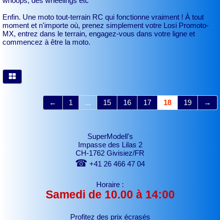
whoops, des wheelings etc
Enfin. Une moto tout-terrain RC qui fonctionne vraiment ! À tout
moment et n'importe où, prenez simplement votre Losi Promoto-
MX, entrez dans le terrain, engagez-vous dans votre ligne et
commencez à être la moto.
←
1
...
15
16
17
18
19
→
SuperModell's
Impasse des Lilas 2
CH-1762 Givisiez/FR
☎
+41 26 466 47 04
Horaire :
Samedi de 10.00 à 14:00
Profitez des prix écrasés