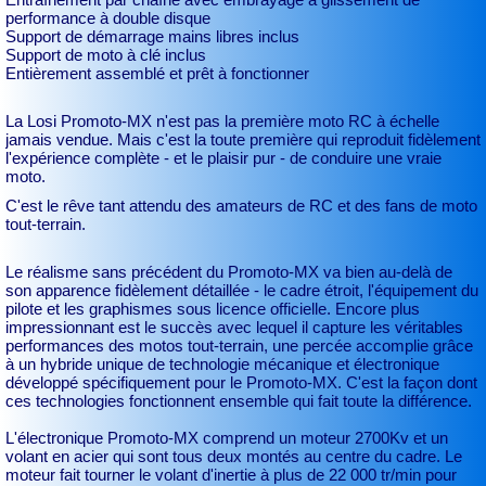
performance à double disque
Support de démarrage mains libres inclus
Support de moto à clé inclus
Entièrement assemblé et prêt à fonctionner
La Losi Promoto-MX n'est pas la première moto RC à échelle
jamais vendue. Mais c'est la toute première qui reproduit fidèlement
l'expérience complète - et le plaisir pur - de conduire une vraie
moto.
C'est le rêve tant attendu des amateurs de RC et des fans de moto
tout-terrain.
Le réalisme sans précédent du Promoto-MX va bien au-delà de
son apparence fidèlement détaillée - le cadre étroit, l'équipement du
pilote et les graphismes sous licence officielle. Encore plus
impressionnant est le succès avec lequel il capture les véritables
performances des motos tout-terrain, une percée accomplie grâce
à un hybride unique de technologie mécanique et électronique
développé spécifiquement pour le Promoto-MX. C'est la façon dont
ces technologies fonctionnent ensemble qui fait toute la différence.
L'électronique Promoto-MX comprend un moteur 2700Kv et un
volant en acier qui sont tous deux montés au centre du cadre. Le
moteur fait tourner le volant d'inertie à plus de 22 000 tr/min pour