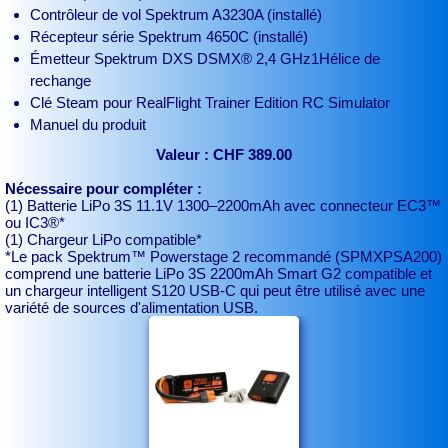
Contrôleur de vol Spektrum A3230A (installé)
Récepteur série Spektrum 4650C (installé)
Émetteur Spektrum DXS DSMX® 2,4 GHz1Hélice de
rechange
Clé Steam pour RealFlight Trainer Edition RC Simulator
Manuel du produit
Valeur : CHF 389.00
Nécessaire pour compléter :
(1) Batterie LiPo 3S 11.1V 1300–2200mAh avec connecteur EC3™
ou IC3®*
(1) Chargeur LiPo compatible*
*Le pack Spektrum™ Powerstage 2 recommandé (SPMXPSA200)
comprend une batterie LiPo 3S 2200mAh Smart G2 compatible et
un chargeur intelligent S120 USB-C qui peut être utilisé avec une
variété de sources d'alimentation USB.