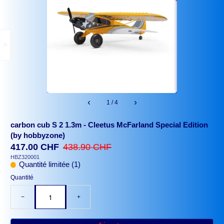
>
‹
›
1 / 4
carbon cub S 2 1.3m - Cleetus McFarland Special Edition
(by hobbyzone)
417.00 CHF
438.90 CHF
HBZ320001
Quantité limitée (1)
Quantité
−
+