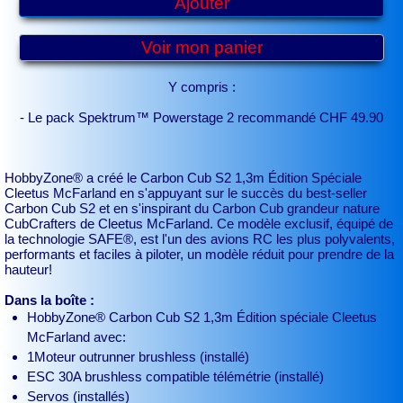
Ajouter
Voir mon panier
Y compris :
- Le pack Spektrum™ Powerstage 2 recommandé CHF 49.90
HobbyZone® a créé le Carbon Cub S2 1,3m Édition Spéciale
Cleetus McFarland en s'appuyant sur le succès du best-seller
Carbon Cub S2 et en s'inspirant du Carbon Cub grandeur nature
CubCrafters de Cleetus McFarland. Ce modèle exclusif, équipé de
la technologie SAFE®, est l'un des avions RC les plus polyvalents,
performants et faciles à piloter, un modèle réduit pour prendre de la
hauteur!
Dans la boîte :
HobbyZone® Carbon Cub S2 1,3m Édition spéciale Cleetus
McFarland avec:
1Moteur outrunner brushless (installé)
ESC 30A brushless compatible télémétrie (installé)
Servos (installés)