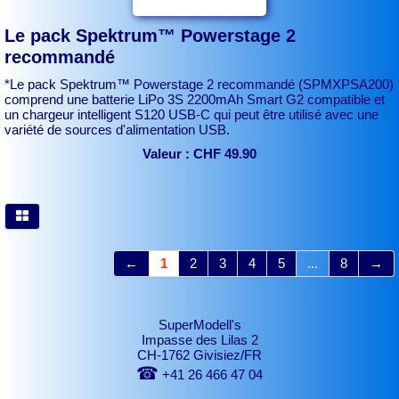
Le pack Spektrum™ Powerstage 2
recommandé
*Le pack Spektrum™ Powerstage 2 recommandé (SPMXPSA200)
comprend une batterie LiPo 3S 2200mAh Smart G2 compatible et
un chargeur intelligent S120 USB-C qui peut être utilisé avec une
variété de sources d'alimentation USB.
Valeur : CHF 49.90
←
1
2
3
4
5
...
8
→
SuperModell's
Impasse des Lilas 2
CH-1762 Givisiez/FR
☎
+41 26 466 47 04