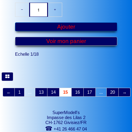
−
+
Ajouter
Voir mon panier
Echelle 1/18
←
1
...
13
14
15
16
17
...
20
→
SuperModell's
Impasse des Lilas 2
CH-1762 Givisiez/FR
☎
+41 26 466 47 04